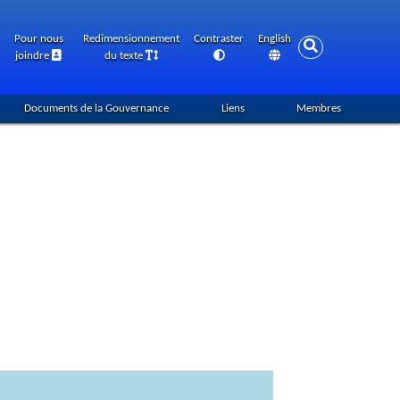
Pour nous
Redimensionnement
Contraster
English
joindre
du texte
Documents de la Gouvernance
Liens
Membres