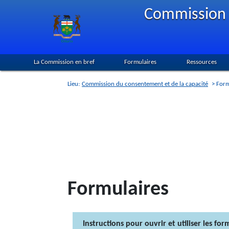
Skip
Commission 
to
main
content
La Commission en bref
Formulaires
Ressources
Lieu:
Commission du consentement et de la capacité
> Form
Formulaires
Instructions pour ouvrir et utiliser les for