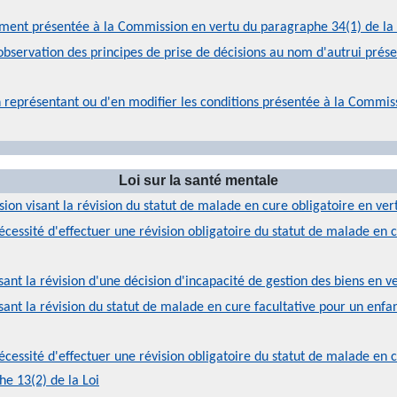
tement présentée à la Commission en vertu du paragraphe 34(1) de la 
bservation des principes de prise de décisions au nom d'autrui prés
représentant ou d'en modifier les conditions présentée à la Commiss
Loi sur la santé mentale
on visant la révision du statut de malade en cure obligatoire en ver
nécessité d'effectuer une révision obligatoire du statut de malade en
nt la révision d'une décision d'incapacité de gestion des biens en ver
ant la révision du statut de malade en cure facultative pour un enfan
écessité d'effectuer une révision obligatoire du statut de malade en c
he 13(2) de la Loi