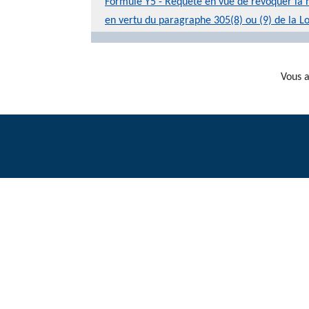
Formule Y5 - Requête en vue de révoquer la n
en vertu du paragraphe 305(8) ou (9) de la Loi 
Vous a
Les informations sur ce site sont uniquement destinées à four
obtenir des i
R