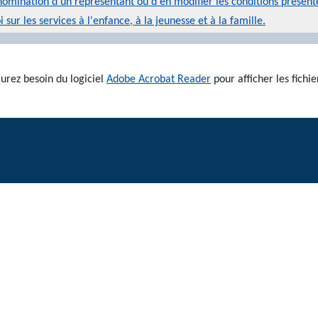
omination d'un représentant ou d'en modifier les conditions présent
sur les services à l'enfance, à la jeunesse et à la famille.
urez besoin du logiciel
Adobe Acrobat Reader
pour afficher les fichie
Page d'accueil
Pour nous joindre
English
nir des informations générales sur la Commission du consentement et de la capacité e
nformations spécifiques à votre situation, veuillez contacter un expert juridique, méd
Avis de responsabilité concernant les liens externes
Ce site est mis à jour par la Commission du consentement et de la capacité.
enseignements sur les droits d'auteur:
© Imprimeur du Roi pour l’Ontario, 2012 - 20