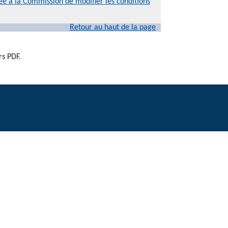
ée à la Commission de modifier les conditions
Retour au haut de la page
rs PDF.
t ne constituent pas des conseils juridiques ou médicaux. Pour
ical ou autre.
26