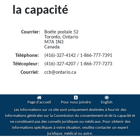
la capacité
Courrier:
Boéte postale 52
Toronto, Ontario
M7A 1N3
Canada
Téléphone:
(416)-327-4142 / 1-866-777-7391
Télécopieur:
(416)-327-4207 / 1-866-777-7273
Courriel:
ccb@ontario.ca
Page d'accueil
Pour nous joindre
English
Les informations sur ce site sont uniquement destinées à fournir des
informations générales sur la Commission du consentement et de la capacité et
ne constituent pas des conseils juridiques ou médicaux. Pour obtenir des
informations spécifiques à votre situation, veuillez contacter un expert
juridique, médical ou autre.
Avis de responsabilité concernant les liens externes